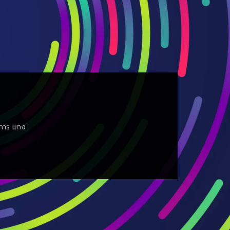
ิการ แทง