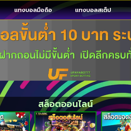
แทงบอลมือถือ
แทงบอลสเต็ป
สล็อตออนไลน์