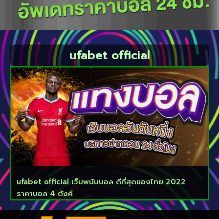
ufabet official
ufabet official เว็บพนันบอล ดีที่สุดของไทย 2022
ราคาบอล 4 ตังค์