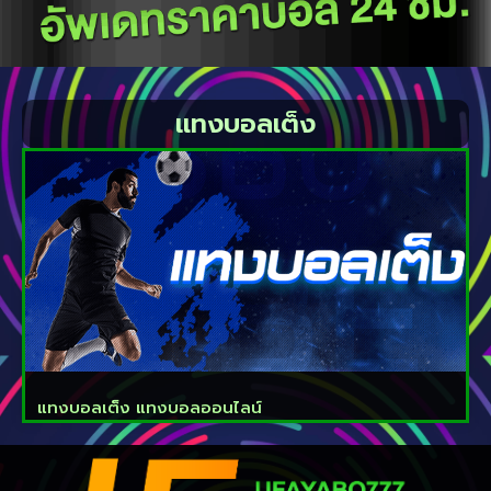
แทงบอลเต็ง
แทงบอลเต็ง แทงบอลออนไลน์