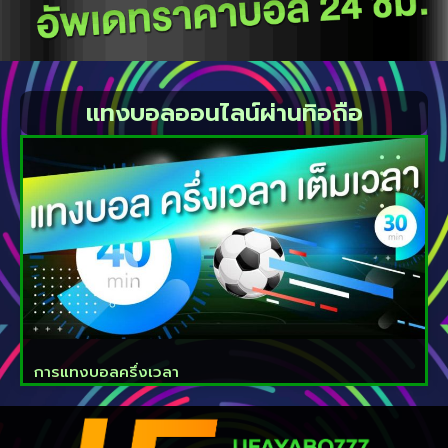
แทงบอลออนไลน์ผ่านทิอถือ
การแทงบอลครึ่งเวลา