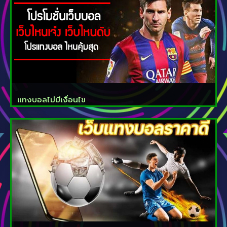
แทงบอลไม่มีเงื่อนไข