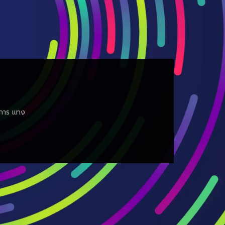
ิการ แทง