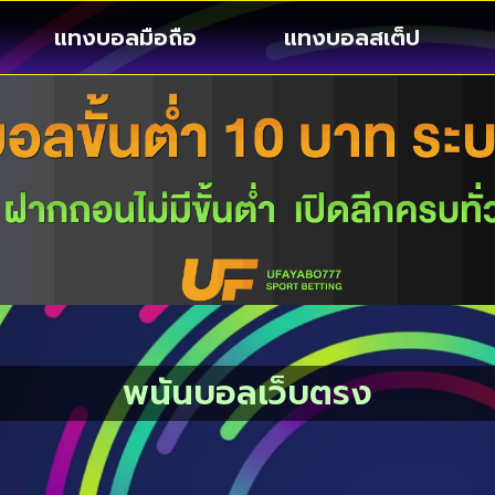
แทงบอลมือถือ
แทงบอลสเต็ป
พนันบอลเว็บตรง