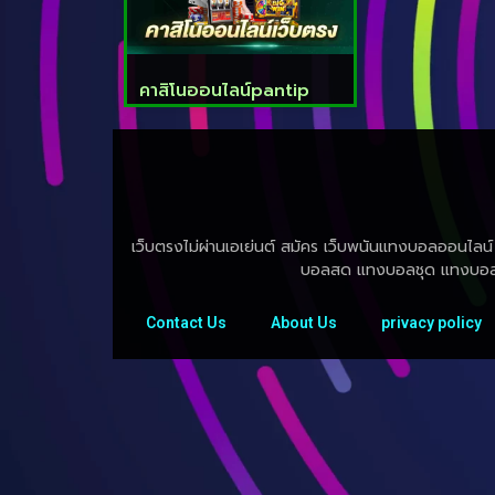
คาสิโนออนไลน์pantip
เว็บตรงไม่ผ่านเอเย่นต์ สมัคร เว็บพนันแทงบอลออนไลน์ 
บอลสด แทงบอลชุด แทงบอลว
Contact Us
About Us
privacy policy