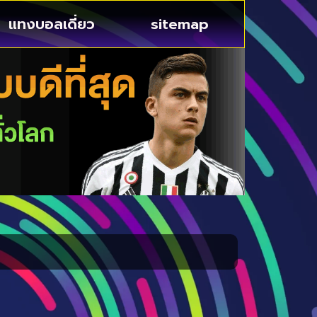
แทงบอลเดี่ยว
sitemap