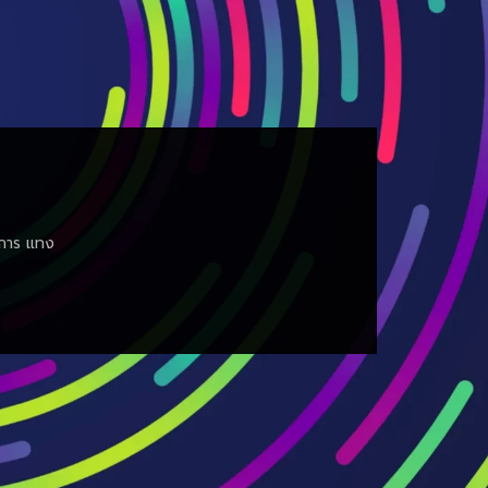
ิการ แทง