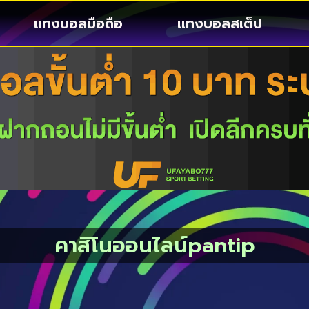
แทงบอลมือถือ
แทงบอลสเต็ป
คาสิโนออนไลน์pantip