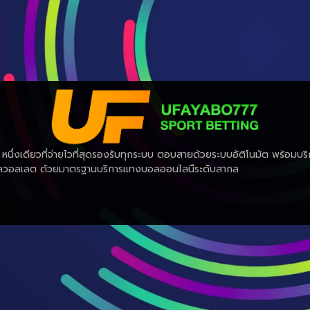
หนึ่งเดียวที่จ่ายไวที่สุดรองรับทุกระบบ ตอบสายด้วยระบบอัติโนมัต พร้อมบร
อลเลต ด้วยมาตรฐานบริการแทงบอลออนไลนืระดับสากล