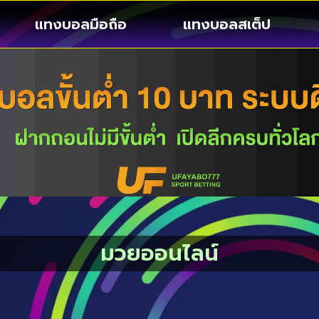
แทงบอลมือถือ
แทงบอลสเต็ป
มวยออนไลน์