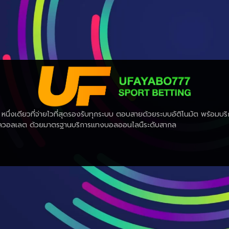
หนึ่งเดียวที่จ่ายไวที่สุดรองรับทุกระบบ ตอบสายด้วยระบบอัติโนมัต พร้อมบร
อลเลต ด้วยมาตรฐานบริการแทงบอลออนไลนืระดับสากล