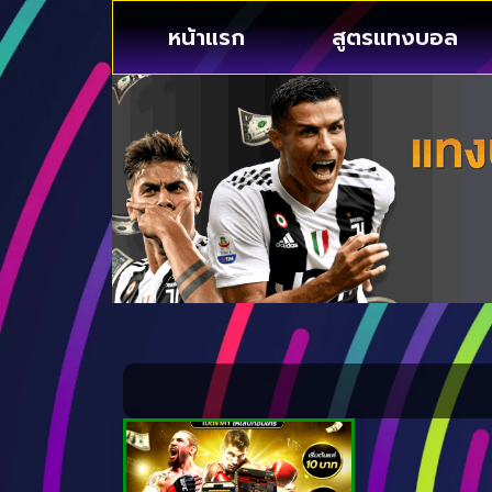
หน้าแรก
สูตรแทงบอล