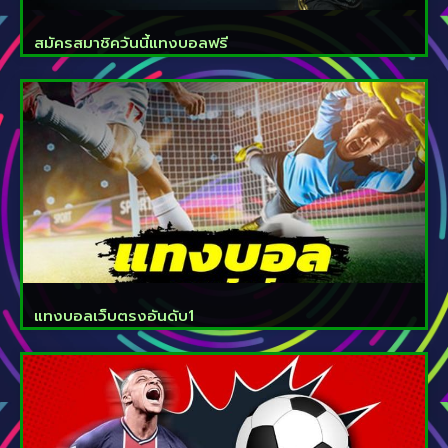
สมัครสมาชิควันนี้แทงบอลฟรี
แทงบอลเว็บตรงอันดับ1