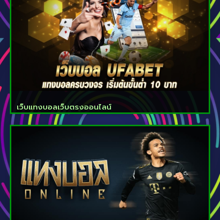
เว็บแทงบอลเว็บตรงออนไลน์