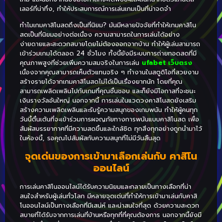
เลอร์ที่น่าทึ่ง, ทำให้ประสบการณ์การเล่นเกมเป็นที่น่าจดจำ
ทำไมเกมคาสิโนสดถึงเป็นที่นิยม? มันมีหลายปัจจัยที่ทำให้เกมคาสิโน
สดเป็นที่นิยมอย่างต่อเนื่อง ความสามารถในการเล่นได้อย่าง
ง่ายดายและสะดวกสบายโดยไม่ต้องออกจากบ้าน ทำให้ผู้เล่นสามารถ
เข้าร่วมเกมได้ตลอด 24 ชั่วโมง ทั้งนี้ยังมีระบบการถ่ายทอดสดที่มี
คุณภาพสูงที่ช่วยเพิ่มความสมจริงในการเล่น
ufabet เว็บตรง
เนื่องจากคุณสามารถเห็นตัวแทนจริง ๆ ทำงานในสตูดิโอที่สวยงาม
สร้างรายได้จากเกมคาสิโนสดไม่ได้เป็นเรื่องยากนัก โดยที่คุณ
สามารถเพลิดเพลินไปกับเกมที่คุณชื่นชอบ และก็ยังมีโอกาสที่จะชนะ
เงินรางวัลอันใหญ่ นอกจากนี้ การเล่นในแวดวงคาสิโนสดยังเสริม
สร้างความเพลิดเพลินและรับรู้ความสนุกของเกมพนัน ทำให้ผู้คนทุก
วันนี้ตื่นเต้นที่จะเข้าร่วมการผจญภัยทางการพนันแบบคาสิโนสด เพื่อ
สัมผัสบรรยากาศที่มีความสดขึ้นและใกล้ชิด ทุกสิ่งทุกอย่างถูกนำมาไว้
ในห้องนี้, รอคุณไปสัมผัสกับความสนุกที่ไม่มีวันสิ้นสุด
จุดเด่นของการเข้ามาเลือกเล่นกับ คาสิโน
ออนไลน์
การเล่นคาสิโนออนไลน์ได้รับความนิยมและกลายเป็นทางเลือกที่น่า
สนใจสำหรับผู้เล่นทั่วโลก มีหลายจุดเด่นที่ทำให้การเข้ามาเล่นกับคาสิ
โนออนไลน์เป็นทางเลือกที่มีเสน่ห์ และน่าสนใจที่สุด ด้วยความสะดวก
สบายที่ได้รับจากการเล่นที่บ้านหรือทุกที่ที่คุณต้องการ นอกจากนี้ยังมี