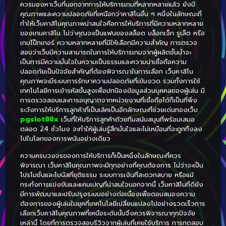
ควรมองหาเว็บที่นอกจากการให้บริการเกมที่หลากหลายแล้ว ยังมี
คุณภาพและความปลอดภัยที่เหนือกว่าคาสิโนอื่น ๆ หนึ่งในลักษณะที่
ทำให้เว็บคาสิโนคุณภาพน่าสนใจคือการให้บริการที่มีความหลากหลาย
ของเกมคาสิโน ไม่ว่าคุณจะเป็นแฟนของสล็อต บล็อกเจ็ก รูเล็ต หรือ
เกมโป๊กเกอร์ ความหลากหลายที่มีให้เลือกมีความสำคัญ การตรวจ
สอบว่าเว็บมีความสามารถในการให้บริการเกมจากผู้ผลิตชั้นนำจะ
เป็นการมีความมั่นใจในความเป็นธรรมและความน่าเชื่อถือความ
ปลอดภัยเป็นปัจจัยสำคัญที่ต้องพิจารณาในการเลือก เว็บคาสิโน
คุณภาพจะมีระบบการรักษาความปลอดภัยที่เข้มงวด รวมทั้งการใช้
เทคโนโลยีการเข้ารหัสขั้นสูงเพื่อปกป้องข้อมูลส่วนบุคคลของผู้เล่น มี
การตรวจสอบและการอนุญาตจากหน่วยงานที่เชื่อถือได้ก็เป็นที่พึง
ระวังการให้บริการลูกค้าที่เป็นเลิศเป็นอีกลักษณะที่ช่วยเด่นทองเว็บ
pgslot88x
เว็บที่ให้บริการลูกค้าด้วยทีมสนับสนุนที่พร้อมเสมอ
ตลอด 24 ชั่วโมง จะทำให้ผู้เล่นรู้สึกมั่นใจและไม่เหมือนที่จะถูกทิ้งลง
ไปในโลกของการพนันอย่างเดียว
ความครบวงจรของการให้บริการก็เป็นหนึ่งในลักษณะที่ควร
พิจารณา เว็บคาสิโนคุณภาพจะมีทุกอย่างที่คุณต้องการ ไม่ว่าจะเป็น
โปรโมชั่นและโบนัสที่ยุติธรรม ระบบการเงินที่สะดวกสบาย หรือแม้
กระทั่งการแข่งขันและแคมเปญที่น่าสนใจนอกจากนี้ เว็บคาสิโนที่ดียัง
มีการพัฒนาและปรับปรุงระบบอย่างต่อเนื่องเพื่อตอบสนองความ
ต้องการของผู้เล่นในยุคที่เทคโนโลยีเปลี่ยนแปลงไปอย่างรวดเร็วการ
เลือกเว็บคาสิโนคุณภาพที่เหนือระดับนั้นจึงควรพิจารณาทุกปัจจัย
เหล่านี้ โดยที่การตรวจสอบรีวิวจากผู้เล่นที่เคยใช้บริการ การทดสอบ