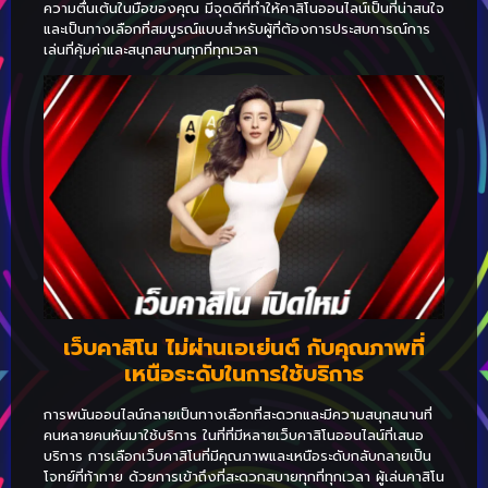
ความตื่นเต้นในมือของคุณ มีจุดดีที่ทำให้คาสิโนออนไลน์เป็นที่น่าสนใจ
และเป็นทางเลือกที่สมบูรณ์แบบสำหรับผู้ที่ต้องการประสบการณ์การ
เล่นที่คุ้มค่าและสนุกสนานทุกที่ทุกเวลา
เว็บคาสิโน ไม่ผ่านเอเย่นต์ กับคุณภาพที่
เหนือระดับในการใช้บริการ
การพนันออนไลน์กลายเป็นทางเลือกที่สะดวกและมีความสนุกสนานที่
คนหลายคนหันมาใช้บริการ ในที่ที่มีหลายเว็บคาสิโนออนไลน์ที่เสนอ
บริการ การเลือกเว็บคาสิโนที่มีคุณภาพและเหนือระดับกลับกลายเป็น
โจทย์ที่ท้าทาย ด้วยการเข้าถึงที่สะดวกสบายทุกที่ทุกเวลา ผู้เล่นคาสิโน