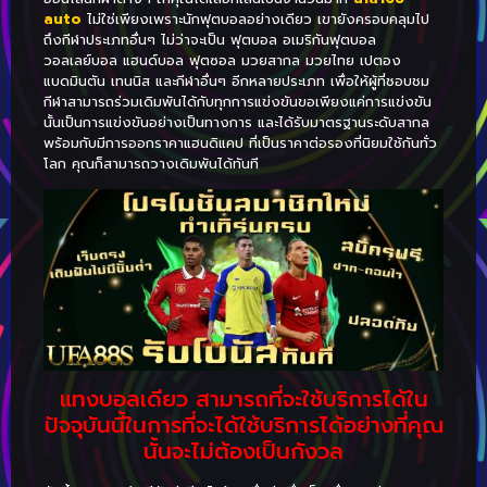
auto
ไม่ใช่เพียงเพราะนักฟุตบอลอย่างเดียว เขายังครอบคลุมไป
ถึงกีฬาประเภทอื่นๆ ไม่ว่าจะเป็น ฟุตบอล อเมริกันฟุตบอล
วอลเลย์บอล แฮนด์บอล ฟุตซอล มวยสากล มวยไทย เปตอง
แบดมินตัน เทนนิส และกีฬาอื่นๆ อีกหลายประเภท เพื่อให้ผู้ที่ชอบชม
กีฬาสามารถร่วมเดิมพันได้กับทุกการแข่งขันขอเพียงแค่การแข่งขัน
นั้นเป็นการแข่งขันอย่างเป็นทางการ และได้รับมาตรฐานระดับสากล
พร้อมกับมีการออกราคาแฮนดิแคป ที่เป็นราคาต่อรองที่นิยมใช้กันทั่ว
โลก คุณก็สามารถวางเดิมพันได้ทันที
แทงบอลเดียว สามารถที่จะใช้บริการได้ใน
ปัจจุบันนี้ในการที่จะได้ใช้บริการได้อย่างที่คุณ
นั้นจะไม่ต้องเป็นกังวล