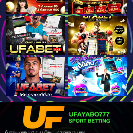
เว็บตรงไม่ผ่านเอเย่นต์ สมัคร เว็บพนันแทงบอลออนไลน์ หนึ่ง