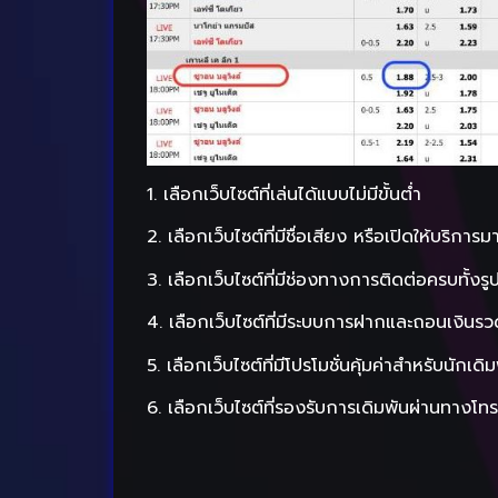
1. เลือกเว็บไซต์ที่เล่นได้แบบไม่มีขั้นต่ำ
2. เลือกเว็บไซต์ที่มีชื่อเสียง หรือเปิดให้บริกา
3. เลือกเว็บไซต์ที่มีช่องทางการติดต่อครบทั้งร
4. เลือกเว็บไซต์ที่มีระบบการฝากและถอนเงินรว
5. เลือกเว็บไซต์ที่มีโปรโมชั่นคุ้มค่าสำหรับนักเดิ
6. เลือกเว็บไซต์ที่รองรับการเดิมพันผ่านทางโ