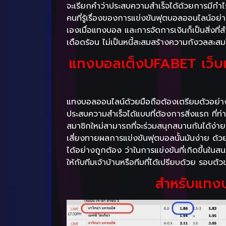
จะเรียกคำว่าประสบความสำเร็จได้ด้วยการมีกำ
คนที่รู้เรื่องของการแข่งขันฟุตบอลออนไลน์อย่า
เองเมื่อแทงบอล และการจัดการเงินก็เป็นสิ่งที
เดือดร้อน ไม่เป็นหนี้สะสมสร้างความกังวลสะสม
แทงบอลเต็งUFABET
เว็บ
แทงบอลออนไลน์ด้วยมือถือต้องเตรียมตัวอย่าง
ประสบความสำเร็จได้แบบที่ต้องการสิ่งแรก ที่ท
สมาชิกใหม่สามารถที่จะร่วมสนุกสนานกันได้ง่
เสี่ยงทายผลการแข่งขันฟุตบอลนั้นมันง่าย ด
ได้อย่างถูกต้อง ว่าในการแข่งขันที่เกิดขึ้นในส
ให้กับทีมเจ้าบ้านหรือทีมที่ได้เปรียบด้วย รอบ
สำหรับแทงบอ