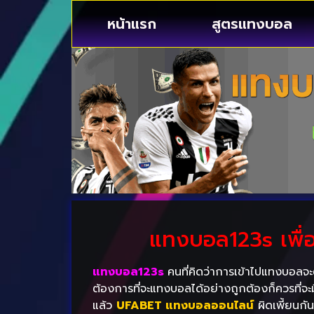
หน้าแรก
สูตรแทงบอล
แทงบอล123s เพื่อส
แทงบอล123s
คนที่คิดว่าการเข้าไปแทงบอลจะต
ต้องการที่จะแทงบอลได้อย่างถูกต้องก็ควรที่จะมีค
แล้ว
UFABET แทงบอลออนไลน์
ผิดเพี้ยนกัน