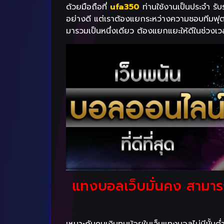
ด้วยมือถือที่
ufa350
ท่านใช้งานเป็นประจำ รับ
อย่างดี แต่เราต้องแยกระหว่างความชอบทีมฟ
มารวมเป็นหนึ่งเดียว ต้องแยกแยะให้ดีในช่วงเวล
แทงบอลเว็บมั่นคง
สามารถ
เหมาะกับคนเงินทุนน้อยในเว็บแทงบอลไม่มีขั้นต่ำน