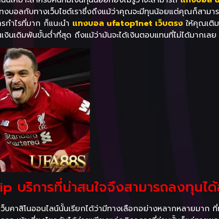
ทงบอลกับทางเว็บไซต์เราซึ่งถึงแม้ว่าคุณจะมีทุนน้อยแต่คุณก็สามารถ
งการกำไรที่มาก ก็แนะนำ
แทงบอล ufatop1net เว็บตรง
ให้คุณเติม
งินเดิมพันขั้นต่ำที่สุด ถึงแม้ว่ามันจะได้เงินตอบแทนที่ไม่ได้มากเลย
ip
บริการที่น่าสนใจจึงสามารถลงทุนไ
เว็บคาสิโนออนไลน์นั้นเรียกได้ว่ามีทางเลือกอย่างหลากหลายมาก ที