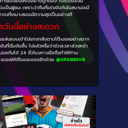
รแข่งขันให้ได้อย่างถูกต้อง ก็จะได้รับเงิน
จะเป็นผู้ชนะ เพราะว่าทีมที่แข่งขันกันในสนามจะมี
าณที่เหมาะสมจะมีความสุขเป็นอย่างดี
ารวันนี้อย่างสะดวก
รเล่นแบบเข้าไปแทงกลับตามโต๊ะบอลอย่างมาก
ี่เริ่มต้นขึ้น ไปแล้วหรือว่าช่วงเวลาล่วงหน้า
งบอลกันได้ 24 ชั่วโมงทางมือถือทำให้ท่าน
นแทงบอลให้ดีในขอบเขตอีกด้วย
@UFA88SV8