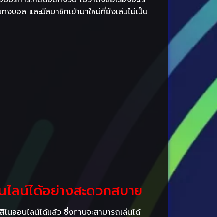
บอล และมีสมาชิกเข้ามาใหม่ที่ยังเล่นไม่เป็น
อนไลน์ได้อย่างสะดวกสบาย
ิโนออนไลน์ได้แล้ว ซึ่งท่านจะสามารถเล่นได้