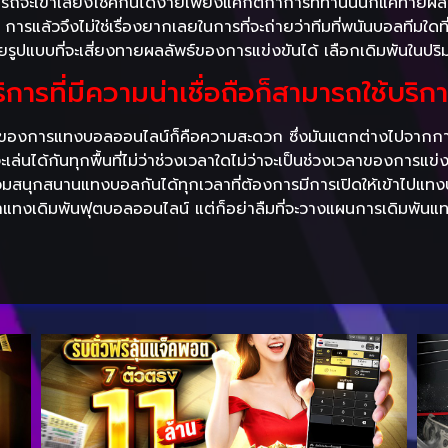
จะเข้าเสี่ยงโชคกันได้ง่ายเพียงแค่กติกาการที่ท่านนั้นก็แค่ทายผลกา
การแล้วจึงไม่ใช่เรื่องยากเลยในการที่จะถ่ายว่าทีมที่พนันบอลทีมใดที่
ปแบบที่จะเสี่ยงทายผลลัพธ์ของการแข่งขันได้ เลือกเดิมพันในปริม
การที่มีความน่าเชื่อถือก็สามารถใช้บริก
ีของการแทงบอลออนไลน์ก็คือความสะดวก ซึ่งมันแตกต่างไปจากกา
้กันทุกพื้นที่ไม่ว่าช่วงเวลาใดไม่ว่าจะเป็นช่วงเวลาของการแข่งขันท
าร่วมสนุกสนานแทงบอลกันได้ทุกเวลาที่ต้องการมีการเปิดให้เข้าไปแท
ข้าแทงเดิมพันฟุตบอลออนไลน์ แต่ก็อย่าลืมที่จะวางแผนการเดิมพั