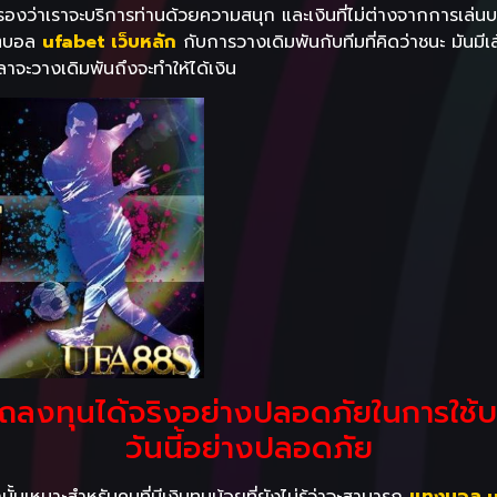
รองว่าเราจะบริการท่านด้วยความสนุก และเงินที่ไม่ต่างจากการเล่นบ
ุตบอล
ufabet เว็บหลัก
กับการวางเดิมพันกับทีมที่คิดว่าชนะ มันมี
าจะวางเดิมพันถึงจะทำให้ได้เงิน
ลงทุนได้จริงอย่างปลอดภัยในการใช้
วันนี้อย่างปลอดภัย
ั้นเหมาะสำหรับคนที่มีเงินทุนน้อยที่ยังไม่รู้ว่าจะสามารถ
แทงบอล u