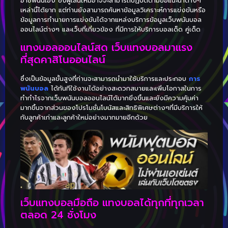
อาชีพนั่นเอง ซึ่งผู้เล่นใหม่อาจจะสามารถปฏิบัติตามข้อแนะนำต่างๆ
เหล่านี้ได้ยาก แต่ท่านยังสามารถค้นหาข้อมูลวิเคราะห์การแข่งขันหรือ
ข้อมูลการทำนายการแข่งขันได้จากแหล่งบริการข้อมูลเว็บพนันบอล
ออนไลน์ต่างๆ และเว็บที่เกี่ยวข้อง ที่มีการให้บริการบอลเด็ด คู่เด็ด
แทงบอลออนไลน์สด เว็บแทงบอลมาแรง
ที่สุดคาสิโนออนไลน์
ซึ่งเป็นข้อมูลขั้นสูงที่ท่านจะสามารถนำมาใช้บริการและประกอบ
การ
พนันบอล
ได้ทันทีใช้งานได้อย่างสะดวกสบายและเพิ่มโอกาสในการ
ทำกำไรจากเว็บพนันบอลออนไลน์ได้มากยิ่งขึ้นและยังมีความคุ้มค่า
มากขึ้นจากส่วนของโปรโมชั่นโบนัสและสิทธิพิเศษต่างๆที่มีบริการให้
กับลูกค้าเก่าและลูกค้าใหม่อย่างมากมายอีกด้วย
เว็บแทงบอลมือถือ แทงบอลได้ทุกที่ทุกเวลา
ตลอด 24 ชั่งโมง