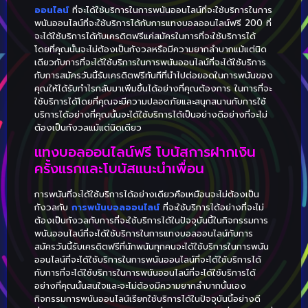
ออนไลน์
ที่จะได้ใช้บริการในการพนันออนไลน์ที่จะใช้บริการในการ
พนันออนไลน์ที่จะใช้บริการได้กับการแทงบอลออนไลน์ฟรี 200 ที่
จะได้ใช้บริการได้กับเครดิตฟรีแค่สมัครในการที่จะใช้บริการได้
โดยที่คุณนั้นจะไม่ต้องเป็นกังวลหรือมีความยากลำบากแม้แต่นิด
เดียวกับการที่จะได้ใช้บริการในการพนันออนไลน์ที่จะได้ใช้บริการ
กับการสมัครวันนี้รับเครดิตฟรีทันทีที่นำไปต่อยอดในการพนันของ
คุณให้ได้รับกำไรกลับมาเพิ่มขึ้นได้อย่างที่คุณต้องการ ในการที่จะ
ใช้บริการได้โดยที่คุณจะมีความปลอดภัยและสนุกสนานกับการใช้
บริการได้อย่างที่คุณนั้นจะได้ใช้บริการได้เป็นอย่างดีอย่างที่จะไม่
ต้องเป็นกังวลแม้แต่นิดเดียว
แทงบอลออนไลน์ฟรี โบนัสการฝากเงิน
ครั้งแรกและโบนัสแนะนำเพื่อน
การพนันที่จะได้ใช้บริการได้อย่างเดียวคือเหมือนจะไม่ต้องเป็น
กังวลกับ
การพนันบอลออนไลน์
ที่จะใช้บริการได้อย่างที่จะไม่
ต้องเป็นกังวลกับการที่จะใช้บริการได้ในปัจจุบันนี้ในกิจกรรมการ
พนันออนไลน์ที่จะได้ใช้บริการในการแทงบอลออนไลน์กับการ
สมัครวันนี้รับเครดิตฟรีที่นักพนันทุกคนจะได้ใช้บริการในการพนัน
ออนไลน์ที่จะได้ใช้บริการในการพนันออนไลน์ที่จะได้ใช้บริการได้
กับการที่จะได้ใช้บริการในการพนันออนไลน์ที่จะได้ใช้บริการได้
อย่างที่คุณนั้นสนใจและจะไม่ต้องมีความยากลำบากนั้นเอง
กิจกรรมการพนันออนไลน์เรียกใช้บริการได้ในปัจจุบันนี้อย่างดี