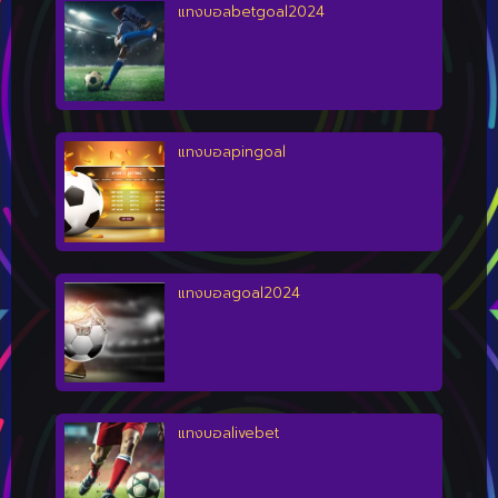
แทงบอลbetgoal2024
แทงบอลpingoal
แทงบอลgoal2024
แทงบอลlivebet