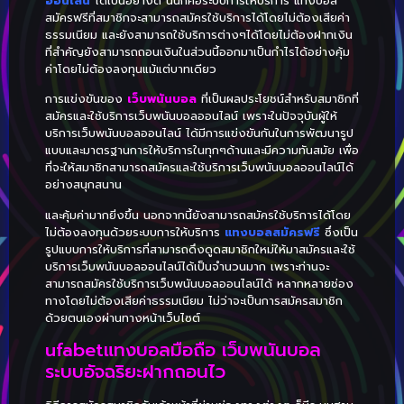
ออนไลน์
ได้เป็นอย่างดี นั่นก็คือระบบการให้บริการ แทงบอล
สมัครฟรีที่สมาชิกจะสามารถสมัครใช้บริการได้โดยไม่ต้องเสียค่า
ธรรมเนียม และยังสามารถใช้บริการต่างๆได้โดยไม่ต้องฝากเงิน
ที่สำคัญยังสามารถถอนเงินในส่วนนี้ออกมาเป็นกำไรได้อย่างคุ้ม
ค่าโดยไม่ต้องลงทุนแม้แต่บาทเดียว
การแข่งขันของ
เว็บพนันบอล
ที่เป็นผลประโยชน์สำหรับสมาชิกที่
สมัครและใช้บริการเว็บพนันบอลออนไลน์ เพราะในปัจจุบันผู้ให้
บริการเว็บพนันบอลออนไลน์ ได้มีการแข่งขันกันในการพัฒนารูป
แบบและมาตรฐานการให้บริการในทุกๆด้านและมีความทันสมัย เพื่อ
ที่จะให้สมาชิกสามารถสมัครและใช้บริการเว็บพนันบอลออนไลน์ได้
อย่างสนุกสนาน
และคุ้มค่ามากยิ่งขึ้น นอกจากนี้ยังสามารถสมัครใช้บริการได้โดย
ไม่ต้องลงทุนด้วยระบบการให้บริการ
แทงบอลสมัครฟรี
ซึ่งเป็น
รูปแบบการให้บริการที่สามารถดึงดูดสมาชิกใหม่ให้มาสมัครและใช้
บริการเว็บพนันบอลออนไลน์ได้เป็นจำนวนมาก เพราะท่านจะ
สามารถสมัครใช้บริการเว็บพนันบอลออนไลน์ได้ หลากหลายช่อง
ทางโดยไม่ต้องเสียค่าธรรมเนียม ไม่ว่าจะเป็นการสมัครสมาชิก
ด้วยตนเองผ่านทางหน้าเว็บไซต์
ufabetแทงบอลมือถือ เว็บพนันบอล
ระบบอัจฉริยะฝากถอนไว