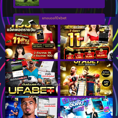
แทงบอล10xbet
แทงบอลgoalbet88
แทงบอลbk8bet
แทงบอลth88bet