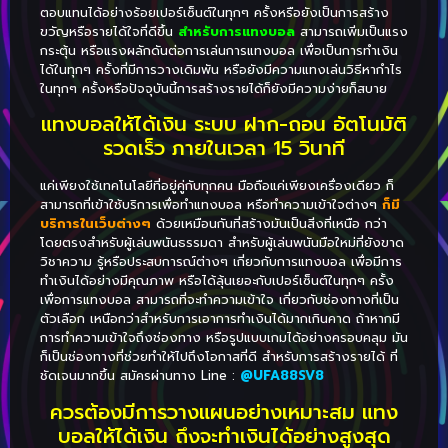
ตอบแทนได้อย่างร้อยเปอร์เซ็นต์ในทุกๆ ครั้งหรือยังเป็นการสร้าง
ขวัญหรือรายได้ใจที่ดีขึ้น
สำหรับการแทงบอล
สามารถเพิ่มเป็นแรง
กระตุ้น หรือแรงผลักดันต่อการเล่นการแทงบอล เพื่อเป็นการทำเงิน
ได้ในทุกๆ ครั้งที่มีการวางเดิมพัน หรือยังมีความแทงเล่นวิธีหากำไร
ในทุกๆ ครั้งหรือปัจจุบันนี้การสร้างรายได้ก็ยังมีความง่ายก็สบาย
แทงบอลให้ได้เงิน ระบบ ฝาก-ถอน อัตโนมัติ
รวดเร็ว ภายในเวลา 15 วินาที
แค่เพียงใช้เทคโนโลยีที่อยู่คู่กับทุกคน มือถือแค่เพียงเครื่องเดียว ก็
สามารถที่เข้าใช้บริการเพื่อทำแทงบอล หรือทำความเข้าใจต่างๆ
ก็มี
บริการในเว็บต่างๆ
ด้วยเหมือนกันที่สร้างมันเป็นสิ่งที่เหนือ กว่า
โดยตรงสำหรับผู้เล่นพนันธรรมดา สำหรับผู้เล่นพนันมือใหม่ที่ยังขาด
วิชาความ รู้หรือประสบการณ์ต่างๆ เกี่ยวกับการแทงบอล เพื่อมีการ
ทำเงินได้อย่างมีคุณภาพ หรือได้ลุ้นเยอะกับเปอร์เซ็นต์ในทุกๆ ครั้ง
เพื่อการแทงบอล สามารถที่จะทำความเข้าใจ เกี่ยวกับช่องทางที่เป็น
ตัวเลือก เหนือกว่าสำหรับการเอาการทำเงินได้มากเกินคาด ถ้าหากมี
การทำความเข้าใจถึงช่องทาง หรือรูปแบบเกมได้อย่างครอบคลุม มัน
ก็เป็นช่องทางที่ช่วยทำให้ไปถึงโอกาสที่ดี สำหรับการสร้างรายได้ ที่
ชัดเจนมากขึ้น สมัครผ่านทาง Line :
@UFA88SV8
ควรต้องมีการวางแผนอย่างเหมาะสม แทง
บอลให้ได้เงิน ถึงจะทำเงินได้อย่างสูงสุด