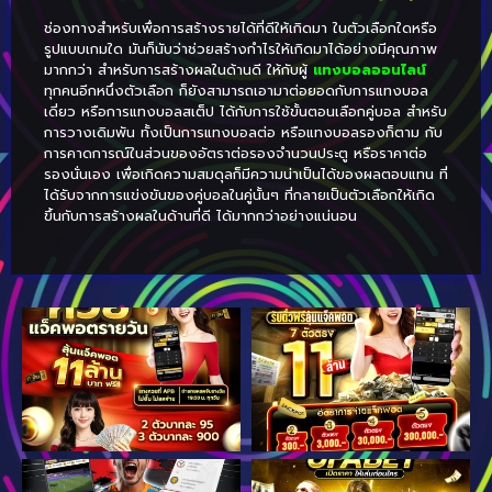
ช่องทางสำหรับเพื่อการสร้างรายได้ที่ดีให้เกิดมา ในตัวเลือกใดหรือ
รูปแบบเกมใด มันก็นับว่าช่วยสร้างกำไรให้เกิดมาได้อย่างมีคุณภาพ
มากกว่า สำหรับการสร้างผลในด้านดี ให้กับผู้
แทงบอลออนไลน์
ทุกคนอีกหนึ่งตัวเลือก ก็ยังสามารถเอามาต่อยอดกับการแทงบอล
เดี่ยว หรือการแทงบอลสเต็ป ได้กับการใช้ขั้นตอนเลือกคู่บอล สำหรับ
การวางเดิมพัน ทั้งเป็นการแทงบอลต่อ หรือแทงบอลรองก็ตาม กับ
การคาดการณ์ในส่วนของอัตราต่อรองจำนวนประตู หรือราคาต่อ
รองนั่นเอง เพื่อเกิดความสมดุลก็มีความน่าเป็นได้ของผลตอบแทน ที่
ได้รับจากการแข่งขันของคู่บอลในคู่นั้นๆ ที่กลายเป็นตัวเลือกให้เกิด
ขึ้นกับการสร้างผลในด้านที่ดี ได้มากกว่าอย่างแน่นอน