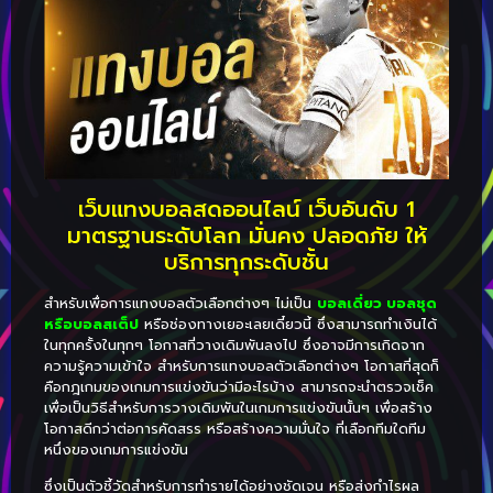
เว็บแทงบอลสดออนไลน์ เว็บอันดับ 1
มาตรฐานระดับโลก มั่นคง ปลอดภัย ให้
บริการทุกระดับชั้น
สำหรับเพื่อการแทงบอลตัวเลือกต่างๆ ไม่เป็น
บอลเดี่ยว บอลชุด
หรือบอลสเต็ป
หรือช่องทางเยอะเลยเดี๋ยวนี้ ซึ่งสามารถทำเงินได้
ในทุกครั้งในทุกๆ โอกาสที่วางเดิมพันลงไป ซึ่งอาจมีการเกิดจาก
ความรู้ความเข้าใจ สำหรับการแทงบอลตัวเลือกต่างๆ โอกาสที่สุดก็
คือกฎเกมของเกมการแข่งขันว่ามีอะไรบ้าง สามารถจะนำตรวจเช็ค
เพื่อเป็นวิธีสำหรับการวางเดิมพันในเกมการแข่งขันนั้นๆ เพื่อสร้าง
โอกาสดีกว่าต่อการคัดสรร หรือสร้างความมั่นใจ ที่เลือกทีมใดทีม
หนึ่งของเกมการแข่งขัน
ซึ่งเป็นตัวชี้วัดสำหรับการทำรายได้อย่างชัดเจน หรือส่งกำไรผล