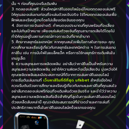
นั้น ๆ ก่อนที่คุณจะเริ่มเดิมพัน
3. ทดลองเล่นฟรี: ส่วนใหญ่คาสิโนออนไลน์จะมีโหมดทดลองเล่นฟรี
ให้คุณลองเล่นเกมก่อนที่จะเล่นด้วยเงินจริง ใช้โหมดทดลองเล่นเพื่อ
ฝึกฝนและเรียนรู้เกมโดยไม่เสี่ยงต่อเงินของคุณ
4. จัดการการเงินอย่างดี: กำหนดงบประมาณที่คุณพร้อมที่จะเสี่ยง
และไม่เกินเป้าหมาย เพียงแค่เล่นด้วยเงินที่คุณสามารถเสียได้โดยไม่
ทำให้คุณอยู่ในสถานการณ์ทางการเงินที่ยากลำบาก
5. ศึกษากลยุทธ์และเทคนิค: หากคุณสนใจเพิ่มโอกาสในการชนะ คุณ
ควรศึกษาและเรียนรู้เกี่ยวกับกลยุทธ์และเทคนิคต่าง ๆ ในการเล่นเกม
คาสิโน เช่น การนับไพ่ในแบล็คแจ็ค หรือการใช้กลยุทธ์การเดิมพันใน
เกมรูเล็ต
6. ความสนุกและการเพลิดเพลิน: อย่าลืมว่าคาสิโนเป็นสำหรับความ
สนุกและความเพลิดเพลิน อย่าให้ความผิดหวังเมื่อเสียเงิน มุ่งหวังให้
คุณเพลิดเพลินและมีประสบการณ์ที่ดีจากการเล่นคาสิโนออนไลน์
การเริ่มต้นเล่นเกมที่
เว็บคาสิโนที่ดีที่สุด ufabet
สำหรับมือใหม่
ควรเริ่มต้นด้วยการศึกษาและเรียนรู้เกี่ยวกับเกมและคาสิโนที่คุณสนใจ
อย่าลืมทดลองเล่นฟรีก่อนที่จะเดิมพันด้วยเงินจริง และจำไว้ว่าความ
สนุกและความเพลิดเพลินคือสิ่งสำคัญที่สุดในการเล่นคาสิโนออนไลน์
ด้วยเคล็ดลับเหล่านี้ คุณจะมีประสบการณ์ที่น่าจดจำและการเล่นที่
ประสิทธิภาพมากขึ้นในคาสิโนออนไลน์ครั้งแรกของคุณ