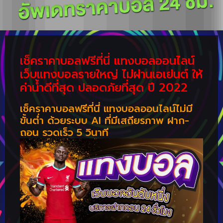
เช็คราคาบอลฟรีที่นี่
แทงบอลออนไลน์
เว็บแทงบอลรายใหญ่ ไม่ผ่านเอเย่นต์ ให้
ค่าน้ำดีที่สุด ปลอดภัยที่สุด ปี 2022
เช็คราคาบอลฟรีที่นี่
แทงบอลออนไลน์ไม่มี
ขั้นต่ำ ด้วยระบบ AI ที่มีเสถียรภาพ ฝาก-
ถอน รวดเร็ว 5 วินาที