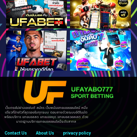
เว็บตรงไม่ผ่านเอเย่นต์ สมัคร เว็บพนันแทงบอลออนไลน์ หนึ่ง
เดียวที่จ่ายไวที่สุดรองรับทุกระบบ ตอบสายด้วยระบบอัติโนมัต
พร้อมบริการ แทงบอลสด แทงบอลชุด แทงบอลวอลเลต ด้วย
มาตรฐานบริการแทงบอลออนไลนืระดับสากล
Contact Us
About Us
privacy policy