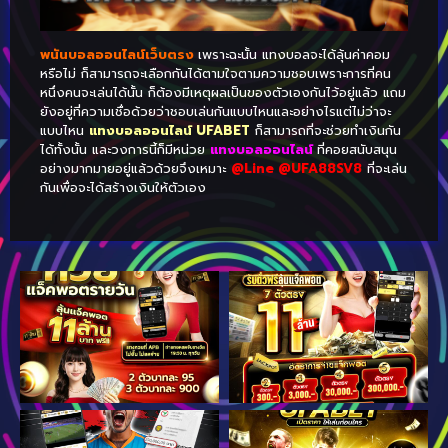
พนันบอลออนไลน์เว็บตรง
เพราะฉะนั้น แทงบอลจะได้ลุ้นค่าคอม
หรือไม่ ก็สามารถจะเลือกกันได้ตามใจตามความชอบเพราะการที่คน
หนึ่งคนจะเล่นได้นั้น ก็ต้องมีเหตุผลเป็นของตัวเองกันไว้อยู่แล้ว แถม
ยังอยู่ที่ความเชื่อด้วยว่าชอบเล่นกันแบบไหนและอย่างไรแต่ไม่ว่าจะ
แบบไหน
แทงบอลออนไลน์ UFABET
ก็สามารถที่จะช่วยทำเงินกัน
ได้ทั้งนั้น และวงการนี้ก็มีหน่วย
แทงบอลออนไลน์
ที่คอยสนับสนุน
อย่างมากมายอยู่แล้วด้วยจึงเหมาะ
@Line @UFA88SV8
ที่จะเล่น
กันเพื่อจะได้สร้างเงินให้ตัวเอง