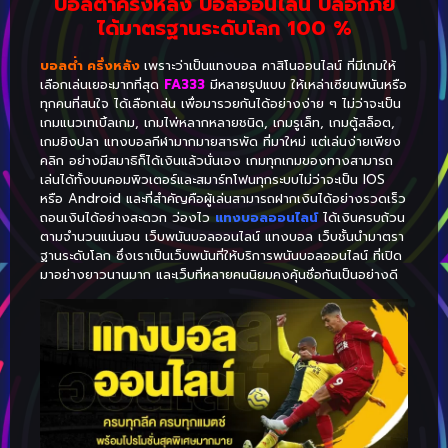
บอลต่ำครึ่งหลัง บอลออนไลน์ ปลอกภัย
ได้มาตรฐานระดับโลก 100
%
บอลต่ำ ครึ่งหลัง
เพราะว่าเป็นแทงบอล คาสิโนออนไลน์ ที่มีเกมให้
เลือกเล่นเยอะมากที่สุด
FA333
มีหลายรูปแบบ ให้เหล่าเซียนพนันหรือ
ทุกคนที่สนใจ ได้เลือกเล่น
เพื่อมารวยกันได้อย่างง่าย ๆ ไม่ว่าจะเป็น
เกมแนวเทเบิ้ลเกม
,
เกมไพ่หลากหลายชนิด
,
เกมรูเล็ท
,
เกมตู้สล็อต
,
เกมยิงปลา แทงบอลกีฬามากมายสารพัด ที่มาใหม่ แต่เล่นง่ายเพียง
คลิก อย่างมีสมาธิก็ได้เงินแล้วนั่นเอง
เกมทุกเกมของทางสามารถ
เล่นได้ทั้งบนคอมพิวเตอร์และสมาร์ทโฟนทุกระบบไม่ว่าจะเป็น
IOS
หรือ
Android
และที่สำคัญคือผู้เล่นสามารถฝากเงินได้อย่างรวดเร็ว
ถอนเงินได้อย่างสะดวก ว่องไว
แทงบอลออนไลน์
ได้เงินครบถ้วน
ตามจำนวนแน่นอน เว็บพนันบอลออนไลน์ แทงบอล เว็บชั้นนำมาตรา
ฐานระดับโลก ซึ่งเราเป็นเว็บพนันที่ให้บริการพนันบอลออนไลน์ ที่เปิด
มาอย่างยาวนานมาก และเว็บที่หลายคนนิยมคงคุ้นชื่อกันเป็นอย่างดี