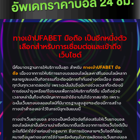
ทางเข้าUFABET มือถือ เป็นอีกหนึ่งตัว
เลือกสำหรับการเชื่อมต่อและเข้าถึง
เว็บไซต์
นี่คือมาตรฐานการให้บริการขั้นสุด สำหรับ
ทางเข้าUFABET มือ
ถือ
เนื่องจากการให้บริการแทงบอลออนไลน์และคาสิโนออนไลน์หลาก
หลายรูปแบบเป็นกิจกรรมที่จะต้องมีการทำกันอย่างต่อเนื่อง ตลอด
ทุกวันทุกเวลาตลอดไป เพราะฉะนั้นมันจึงมีบางช่วงเวลาที่จะต้องมี
การซ่อมบำรุงหรือแก้ไขระบบเพื่อการให้บริการที่ดีขึ้น เมื่อถึงช่วง
เวลาเหล่านั้นก็จะเกิดปัญหาการเข้าใช้งานไม่ได้จากสมาชิก เพราะ
ฉะนั้นเว็บแทงบอลออนไลน์ที่มีมาตรฐานสูงสูงๆจะต้องมีการสร้าง
ทางเข้าสำรองเอาไว้ในกรณีฉุกเฉินแบบนี้
ทางเข้าเว็บแทงบอล อาจจะเป็นหนึ่งปัจจัยที่ส่งเสริมให้เว็บแทงบอล
ออนไลน์เหล่านั้นมีความน่าเชื่อถือมากขึ้นเนื่องจากการเปิดเว็บไซต์เป็น
อะไรที่มีค่าใช้จ่ายค่อนข้างสูงมาก ยิ่งการเปิดหลายๆเว็บไซต์ก็ย่อม
หมายถึงมูลค่าของการใช้จ่ายหรือต้นทุนในการผลิตของเว็บแทงบอล