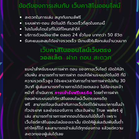
ข้อดีของการเล่นกับ เว็บคาสิโนออนไลน์
สะดวกในการเล่น สนุกกับเกมส์ฟรี
ระบบฝาก-ถอน อัตโนมัติ ที่รวดเร็วที่สุดในขณะนี้
โปรโมชั่นโดนใจที่ไม่มีที่ไหนกล้าให้
บริการด้วยมืออาชีพ ตลอด 24 ชั่วโมง มากกว่า 50 ชีวิต
รับคะแนนสะสมได้อย่างรวดเร็ว มีเกมส์ให้เลือกเล่นจำนวนมาก
เว็บ
คาสิโนออนไลน์เว็บตรง
วอลเล็ต
ฝาก ถอน สะดวก
แนะนำสำหรับระบบการฝาก ถอน ของทางเว็บไซต์ เปิดให้นัก
เดิมพัน สามารถทำรายการฝาก ถอนได้ผ่านระบบอัตโนมัติ ที่มี
ความรวดเร็วสูง ใช้ระยะเวลาในการทำรายการฝากไม่เกิน 30
วินาที ผู้เล่นสามารถทำรายการได้ด้วยตนเอง ไม่ต้องรอเจ้า
หน้าที่ ดำเนินการ
ทางเข้ารับฟรีเครดิต
โดยทำการฝาก
ถอนผ่านระบบออโต้คาสิโนออนไลน์เว็บตรงเครดิต
ฟรี สามารถโอนเงินเข้ากับทางเว็บไซต์ได้ผ่านธนาคารชั้นนำ
ทั่วประเทศ และยังรองรับการ เติมเงินผ่าน True wallet ผู้
เล่น สามารถทำรายการฝากถอนได้แบบไม่มีขั้นต่ำ เพราะ
เว็บไซต์คาสิโนออนไลน์ของเรานั้น เปิดให้ผู้เล่นเดิมพันขั้นต่ำ
เท่าไหร่ก็ได้ และสามารถเข้าเล่นได้ทุกช่องทาง แล้วแต่ความ
สะดวกของผู้เล่นได้เลย